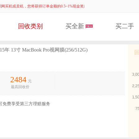
卖积网买机或卖机，您将获得订单金额的0.5~1%现金奖励啦！！
回收类别
买全新
买二手
5年 13寸 MacBook Pro视网膜(256/512G)
3,0
2484
元
2,2
最高回收价
1,5
可免费享受第三方理赔服务
7