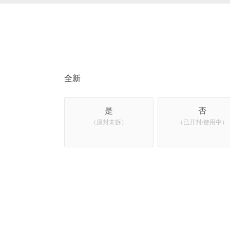
全新
是
否
（原封未拆）
（已开封/使用中）