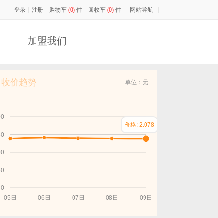
登录
最新活动：
注册
购物车
凡2026年08月01日至08月31日邀请好友来卖积网买机或卖机，
(0)
件
回收车
(0)
件
网站导航
加盟我们
回收价趋势
单位：元
00
价格: 2,078
50
00
50
0
05日
06日
07日
08日
09日