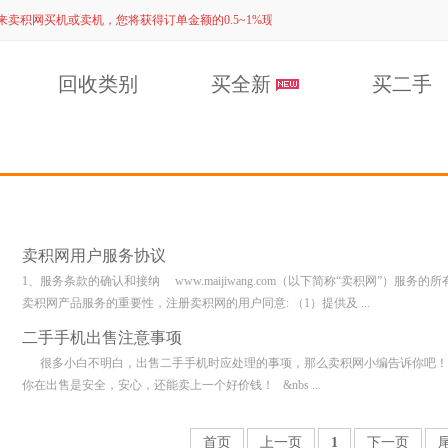
好友来卖积网买机或卖机，您将获得订单金额的0.5~1%现金奖励啦！！
回收类别
买全新
买二手
卖积网用户服务协议
1、服务条款的确认和接纳 www.maijiwang.com（以下简称“卖积网”）
卖积网产品服务的重要性，注册卖积网的用户同意: （1）提供及 ...
二手手机出售注意事项
很多小白不明白，出售二手手机时应处理的事项，那么卖积网小编告诉你吧！
你在出售是安全，安心，还能卖上一个好价钱！ &nbs ...
首页
上一页
1
下一页