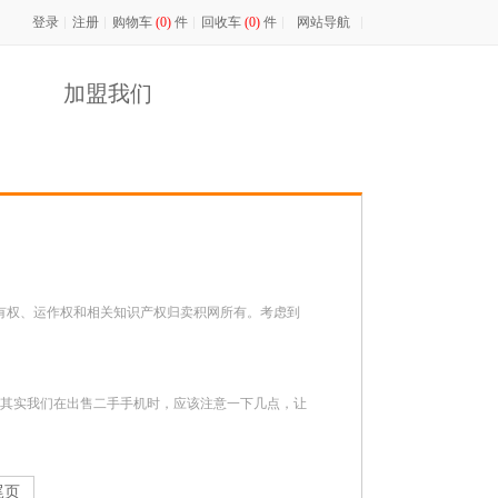
登录
注册
最新活动：
购物车
(0)
凡2026年08月01日至08月31日邀请好友来卖积网买机或
件
回收车
(0)
件
网站导航
加盟我们
服务的所有权、运作权和相关知识产权归卖积网所有。考虑到
其实我们在出售二手手机时，应该注意一下几点，让
尾页